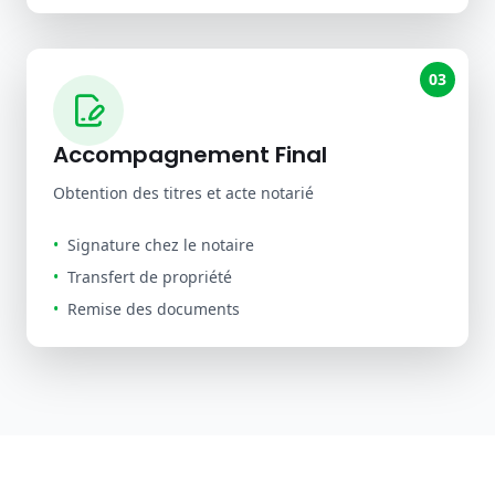
03
VOS TRANSACTIONS
Accompagnement Final
IMMOBILIERES
Obtention des titres et acte notarié
SECURISEES,
•
Signature chez le notaire
GARANTIES ET
•
Transfert de propriété
ASSUREES
•
Remise des documents
Garantie Zéro Arnaque : vous payez
uniquement après la sortie de vos dossiers.
01
Mettez-nous en contact avec votre vendeur et bloquez