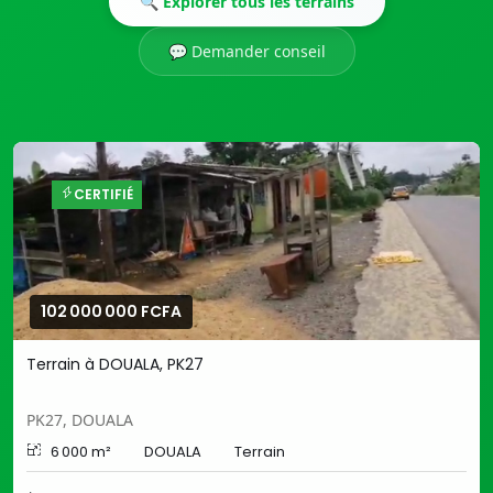
🔍 Explorer tous les terrains
💬 Demander conseil
CERTIFIÉ
102 000 000 FCFA
Terrain à DOUALA, PK27
PK27, DOUALA
6 000 m²
DOUALA
Terrain