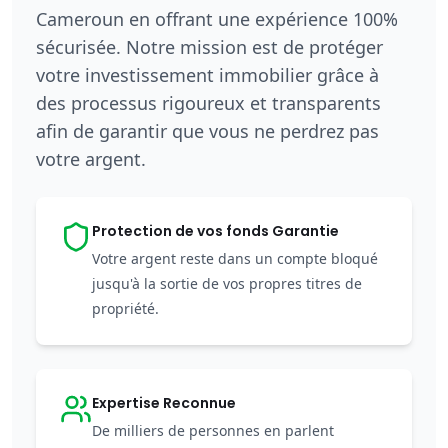
Cameroun en offrant une expérience 100%
8,000 FCFA/m²
sécurisée. Notre mission est de protéger
votre investissement immobilier grâce à
Terrain à DOUALA,
des processus rigoureux et transparents
afin de garantir que vous ne perdrez pas
TONDE PK27
votre argent.
11053m² - TONDE PK27, DOUALA - Certifié
Protection de vos fonds Garantie
Voir les détails
Votre argent reste dans un compte bloqué
jusqu'à la sortie de vos propres titres de
propriété.
Expertise Reconnue
De milliers de personnes en parlent