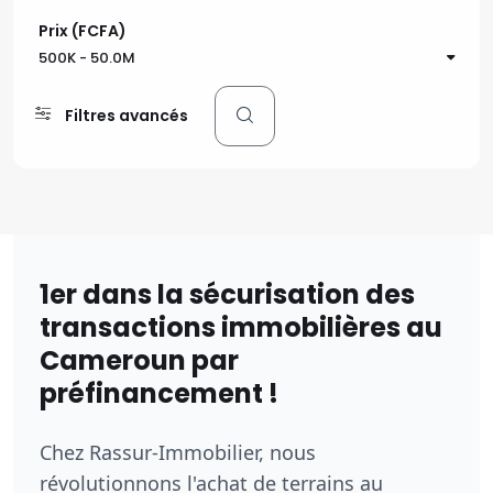
17,000 FCFA/m²
Prix (FCFA)
Terrain à DOUALA, PK27
500K
-
50.0M
Filtres avancés
6000m² - PK27, DOUALA - Certifié
Voir les détails
1er dans la sécurisation des
transactions immobilières au
Cameroun par
préfinancement !
Chez Rassur-Immobilier, nous
révolutionnons l'achat de terrains au