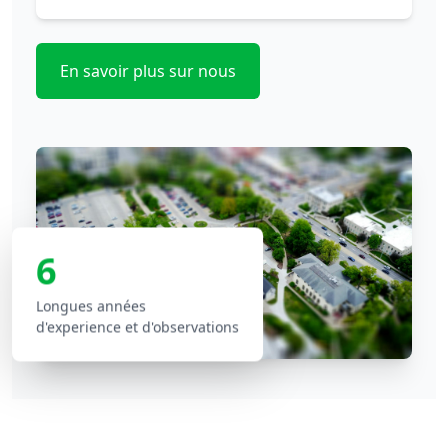
Processus Transparent
En savoir plus sur nous
Votre Terrain Idéal
Vous Attend
Paiement après certification - Papiers en ordre -
Investissement sûr
6
Explorer les terrains
Longues années
d'experience et d'observations